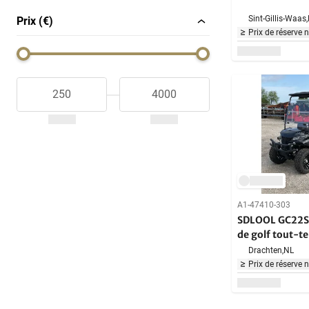
Sint-Gillis-Waas,
Prix (€)
Prix de réserve 
A1-47410-303
SDLOOL GC22S 
de golf tout-te
Cart
Drachten,
NL
Prix de réserve 