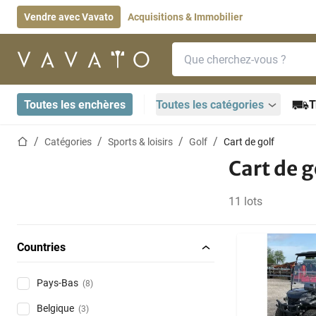
Vendre avec Vavato
Acquisitions & Immobilier
Barre de recherche
Page d'accueil
Toutes les enchères
Toutes les catégories
T
Page d'accueil
Catégories
Sports & loisirs
Golf
Cart de golf
Cart de g
11 lots
Countries
Pays-Bas
(8)
Belgique
(3)