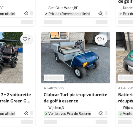
de golf
bleue
BE
Sint-Gillis-Waas,
BE
Dracht
non atteint
Prix de réserve non atteint
Prix d
2
1
A1-40295-29
A1-4029
2+2 voiturette
Clubcar Turf pick-up voiturette
Batteri
rrain Green Golf
de golf à essence
récupér
golf
Wijchen,
NL
Wijche
non atteint
Vente avec Prix de Réserve
Vente 