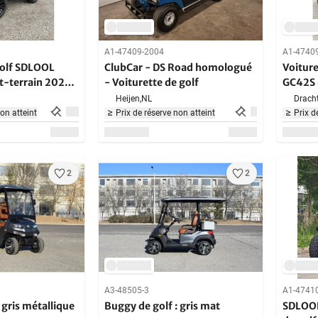
A1-47409-2004
A1-4740
golf SDLOOL
ClubCar - DS Road homologué
Voitur
t-terrain 2026
- Voiturette de golf
GC42S 
e
Voitur
Heijen,
NL
Dracht
non atteint
Prix de réserve non atteint
Prix d
2
2
A3-48505-3
A1-4741
 gris métallique
Buggy de golf : gris mat
SDLOOL