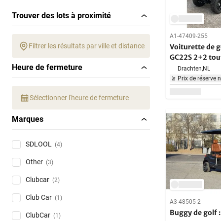
Trouver des lots à proximité
A1-47409-255
Filtrer les résultats par ville et distance
Voiturette de 
GC22S 2+2 tou
Heure de fermeture
Voiturette noir
Drachten,
NL
Prix de réserve 
Sélectionner l'heure de fermeture
Marques
SDLOOL
(4)
Other
(3)
Clubcar
(2)
Club Car
(1)
A3-48505-2
Buggy de golf :
ClubCar
(1)