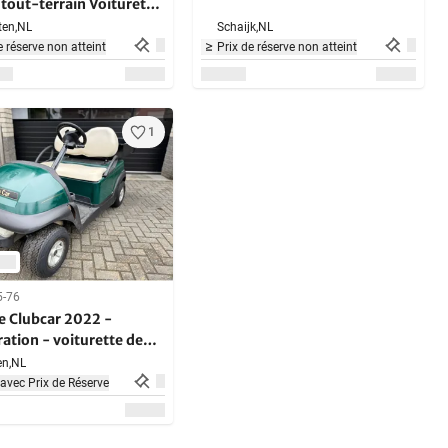
 tout-terrain Voiturette
en,
NL
Schaijk,
NL
e réserve non atteint
Prix de réserve non atteint
1
5-76
e Clubcar 2022 -
ation - voiturette de
n,
NL
avec Prix de Réserve