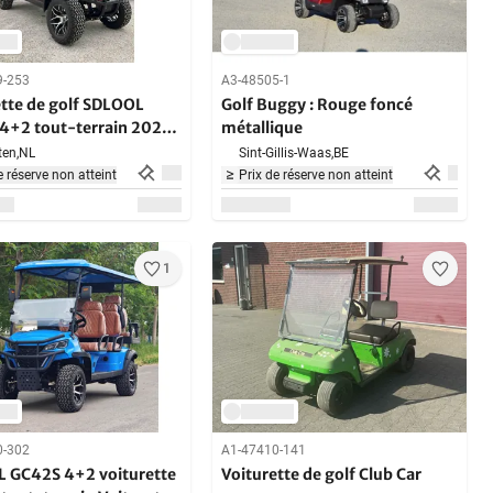
9-253
A3-48505-1
ette de golf SDLOOL
Golf Buggy : Rouge foncé
4+2 tout-terrain 2026
métallique
ette rouge
en,
NL
Sint-Gillis-Waas,
BE
e réserve non atteint
Prix de réserve non atteint
1
0-302
A1-47410-141
 GC42S 4+2 voiturette
Voiturette de golf Club Car