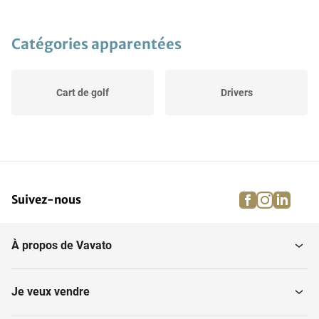
Catégories apparentées
Cart de golf
Drivers
facebook
instagra
linke
pi
Suivez-nous
À propos de Vavato
Je veux vendre