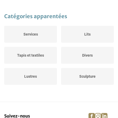
Catégories apparentées
Services
Lits
Tapis et textiles
Divers
Lustres
Sculpture
Bureaux
Armoire
facebook
instagra
linke
pi
Suivez-nous