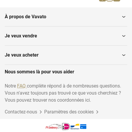
Poterie européenne
Horloges
À propos de Vavato
Porcelaine européenne
Autres meubles
Je veux vendre
Couverts
Chaises
Je veux acheter
Nous sommes là pour vous aider
Cuivre et bronze
Lampes
Notre
FAQ
complète répond à de nombreuses questions.
Vous n'avez toujours pas trouvé ce que vous cherchiez ?
Canapé
Verre et cristal
Vous pouvez trouver nos coordonnées ici.
Contactez-nous
Paramètres des cookies
Tables
Autres