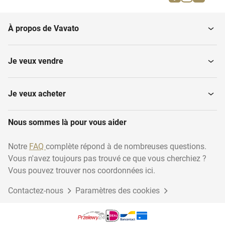
Poterie européenne
Horloges
À propos de Vavato
Porcelaine européenne
Autres meubles
Je veux vendre
Couverts
Chaises
Je veux acheter
Nous sommes là pour vous aider
Cuivre et bronze
Lampes
Notre
FAQ
complète répond à de nombreuses questions.
Vous n'avez toujours pas trouvé ce que vous cherchiez ?
Canapé
Verre et cristal
Vous pouvez trouver nos coordonnées ici.
Contactez-nous
Paramètres des cookies
Tables
Autres