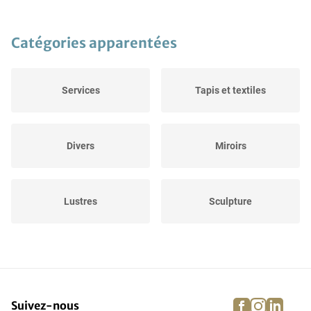
Catégories apparentées
Services
Tapis et textiles
Divers
Miroirs
Lustres
Sculpture
Bureaux
Armoire
facebook
instagra
linke
pi
Suivez-nous