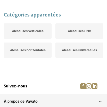
Catégories apparentées
Aléseuses verticales
Aléseuses CNC
Aléseuses horizontales
Aléseuses universelles
facebook
instagra
linke
pi
Suivez-nous
À propos de Vavato