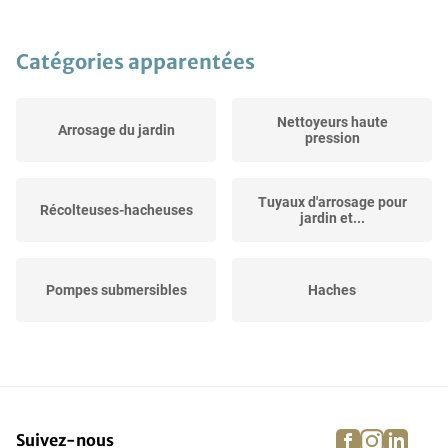
Catégories apparentées
Nettoyeurs haute
Arrosage du jardin
pression
Tuyaux d'arrosage pour
Récolteuses-hacheuses
jardin et...
Pompes submersibles
Haches
Pulvérisateurs à dos
Tarières
facebook
instagra
linke
pi
Suivez-nous