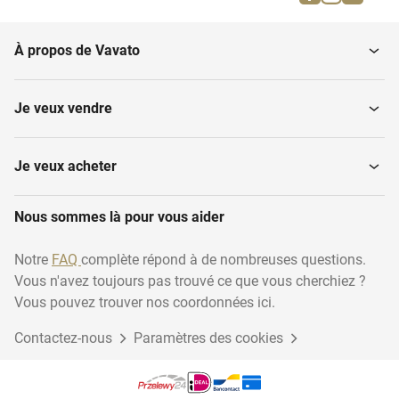
Épandeur de sel
Scarificateurs
À propos de Vavato
Désherbeuses thermiques
Souffleuses à feuilles
Je veux vendre
Tondeuses à gazon
Balais
Je veux acheter
Outillage de jardin,
Nous sommes là pour vous aider
Pelles, binettes et bêches
accessoires
Notre
FAQ
complète répond à de nombreuses questions.
Vous n'avez toujours pas trouvé ce que vous cherchiez ?
Tronçonneuses
Coutellerie viticole
Vous pouvez trouver nos coordonnées ici.
Contactez-nous
Paramètres des cookies