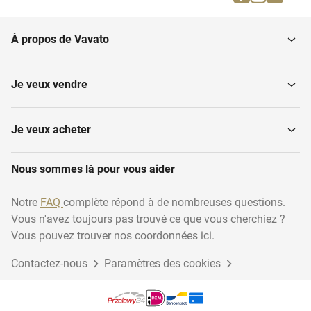
Tarières
Scarificateurs
À propos de Vavato
Désherbeuses thermiques
Souffleuses à feuilles
Je veux vendre
Tondeuses à gazon
Balais
Je veux acheter
Outillage de jardin,
Nous sommes là pour vous aider
Pelles, binettes et bêches
accessoires
Notre
FAQ
complète répond à de nombreuses questions.
Vous n'avez toujours pas trouvé ce que vous cherchiez ?
Tronçonneuses
Coutellerie viticole
Vous pouvez trouver nos coordonnées ici.
Contactez-nous
Paramètres des cookies