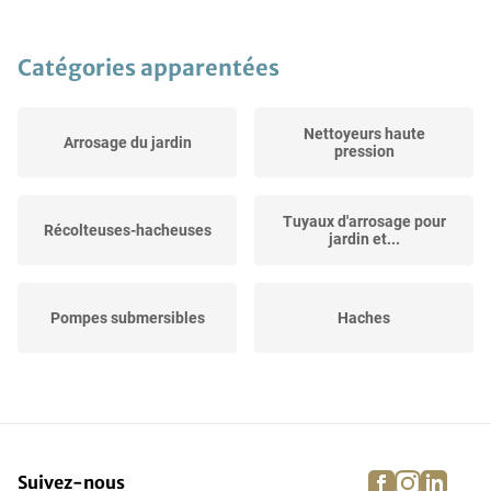
Catégories apparentées
Nettoyeurs haute
Arrosage du jardin
pression
Tuyaux d'arrosage pour
Récolteuses-hacheuses
jardin et...
Pompes submersibles
Haches
Outillage hivernal
Pulvérisateurs à dos
facebook
instagra
linke
pi
Suivez-nous