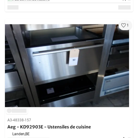
1
A3-48338-157
Aeg - KD92903E - Ustensiles de cuisine
Landen,
BE