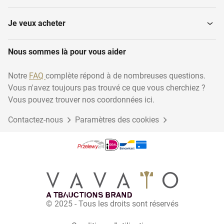
Caisses enregistreuses
Miroirs de longueur
Je veux acheter
Nous sommes là pour vous aider
Porte-grille
Porte-manteaux
Notre
FAQ
complète répond à de nombreuses questions.
Vous n'avez toujours pas trouvé ce que vous cherchiez ?
Paniers et chariots
Paniers
d'emplettes
Vous pouvez trouver nos coordonnées ici.
Contactez-nous
Paramètres des cookies
Rayonnages
Paniers d'empilage
Cabines d'essayage
Crochets de confection
© 2025 - Tous les droits sont réservés
Systèmes de point de
vente