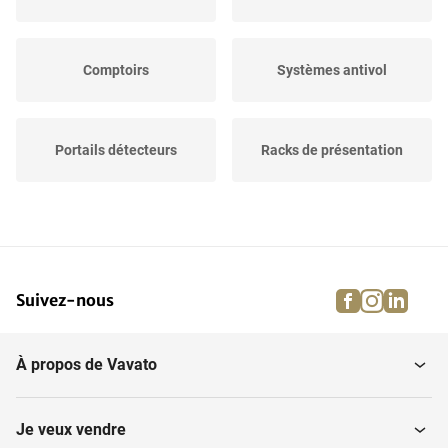
Comptoirs
Systèmes antivol
Portails détecteurs
Racks de présentation
Inventaire magasin,
Eclairage de magasin
autres
facebook
instagra
linke
pi
Suivez-nous
Terminal à code PIN
Lot de vêtements
À propos de Vavato
Mannequins à fenêtre
Imprimante de reçus
Je veux vendre