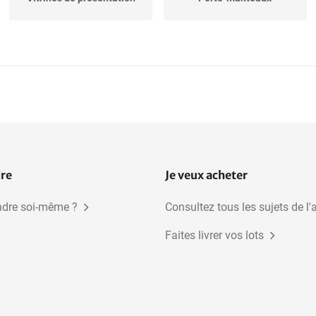
Cabines d'essayage
Crochets de confection
dre
Je veux acheter
dre soi-même ?
Consultez tous les sujets de l'
Faites livrer vos lots