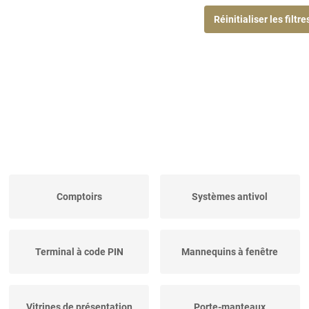
Réinitialiser les filtre
Comptoirs
Systèmes antivol
Terminal à code PIN
Mannequins à fenêtre
Vitrines de présentation
Porte-manteaux