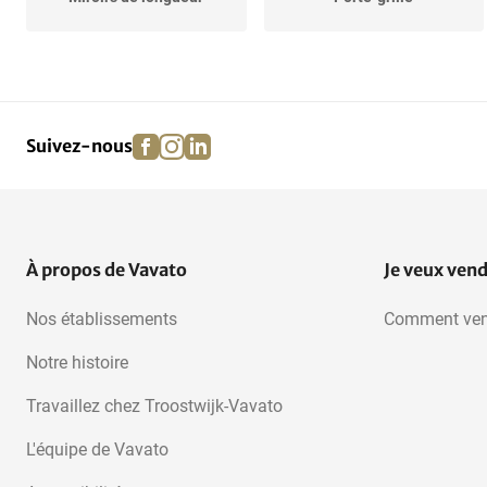
Rayonnages
Paniers d'empilage
facebook
instagram
linkedin
pinterest
Suivez-nous
À propos de Vavato
Je veux ven
Nos établissements
Comment ven
Notre histoire
Travaillez chez Troostwijk-Vavato
L'équipe de Vavato