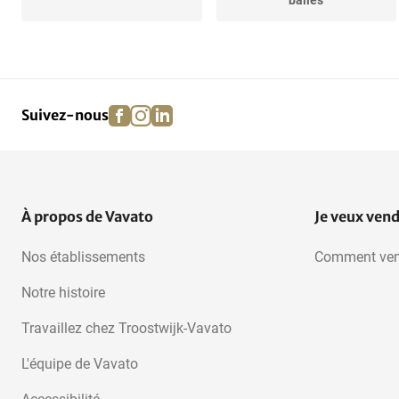
balles
facebook
instagram
linkedin
pinterest
Suivez-nous
À propos de Vavato
Je veux ven
Nos établissements
Comment ven
Notre histoire
Travaillez chez Troostwijk-Vavato
L'équipe de Vavato