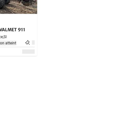
 VALMET 911
e,
SI
non atteint