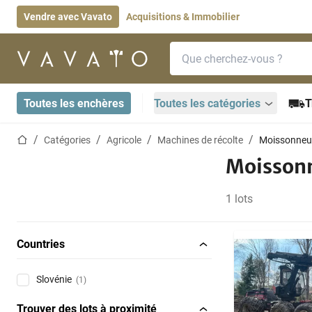
Vendre avec Vavato
Acquisitions & Immobilier
Barre de recherche
Page d'accueil
Toutes les enchères
Toutes les catégories
T
Page d'accueil
Catégories
Agricole
Machines de récolte
Moissonneu
Moisson
1 lots
Countries
Slovénie
(1)
Trouver des lots à proximité