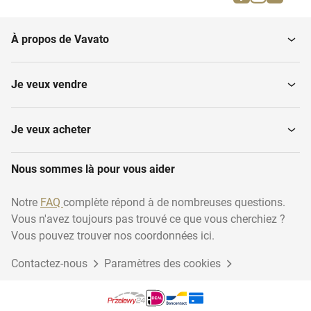
Récolteuses de choux
batteuses
À propos de Vavato
Récolteuses de carottes
Récolteuses de poireaux
Je veux vendre
Enrubanneuses pour
Presses à ballots
balles
Je veux acheter
Nous sommes là pour vous aider
Machines à vendanger
Récolteuses d'oignons
Notre
FAQ
complète répond à de nombreuses questions.
Vous n'avez toujours pas trouvé ce que vous cherchiez ?
Récolteuses-hacheuses
Vous pouvez trouver nos coordonnées ici.
Contactez-nous
Paramètres des cookies