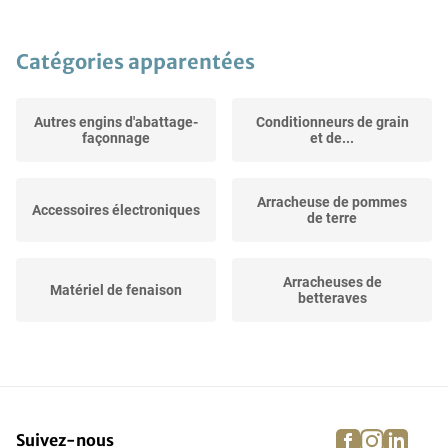
Catégories apparentées
Autres engins d'abattage-
Conditionneurs de grain
façonnage
et de...
Arracheuse de pommes
Accessoires électroniques
de terre
Arracheuses de
Matériel de fenaison
betteraves
Autochargeuses
Cueilleuses à haricots
facebook
instagra
linke
pi
Suivez-nous
Moissonneuses-