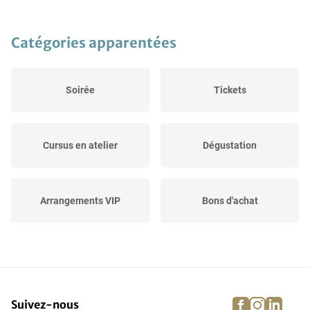
Catégories apparentées
Soirée
Tickets
Cursus en atelier
Dégustation
Arrangements VIP
Bons d'achat
Journée de sortie
Manger au restaurant
facebook
instagra
linke
pi
Suivez-nous