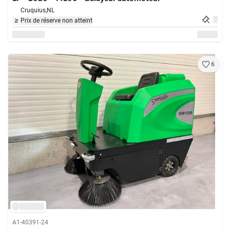
Cruquius,
NL
Prix de réserve non atteint
6
A1-40391-24