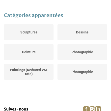
Catégories apparentées
Sculptures
Dessins
Peinture
Photographie
Paintings (Reduced VAT
Photographie
rate)
Sculptures
Arts graphiques
facebook
instagra
linke
pi
Suivez-nous