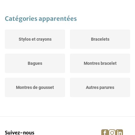
Catégories apparentées
Stylos et crayons
Bracelets
Bagues
Montres bracelet
Montres de gousset
Autres parures
Ustensiles usuel
Gemmes
facebook
instagra
linke
pi
Suivez-nous