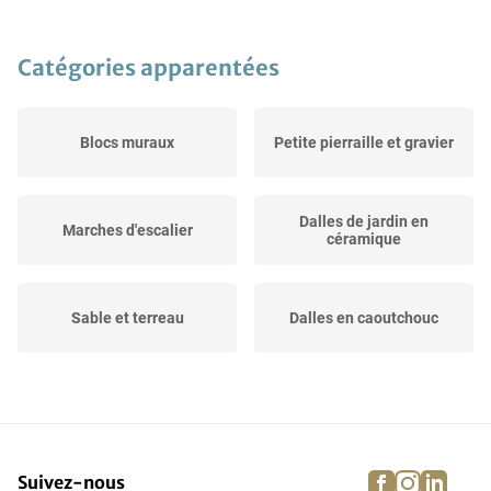
Catégories apparentées
Blocs muraux
Petite pierraille et gravier
Dalles de jardin en
Marches d'escalier
céramique
Sable et terreau
Dalles en caoutchouc
Gazon artificiel
Dalles en béton
facebook
instagra
linke
pi
Suivez-nous