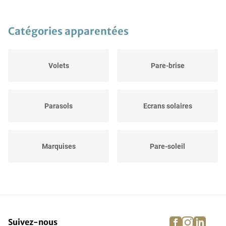
Catégories apparentées
Volets
Pare-brise
Parasols
Ecrans solaires
Marquises
Pare-soleil
facebook
instagra
linke
pi
Suivez-nous