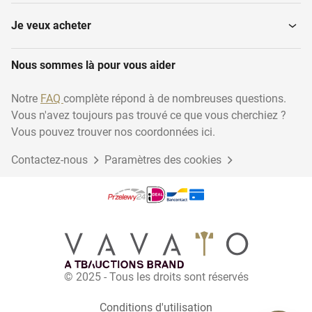
Mécaniques spéciales
Testeurs de lampes
outils
Je veux acheter
Nous sommes là pour vous aider
Graisses et huiles
Testeurs d'émissions
Notre
FAQ
complète répond à de nombreuses questions.
Vous n'avez toujours pas trouvé ce que vous cherchiez ?
Équipement de station-
Collecteur d'huile
service
Vous pouvez trouver nos coordonnées ici.
Contactez-nous
Paramètres des cookies
Rondelles de voiture
Garage Crics
Appareillage de montage
Plongeurs
et...
© 2025 - Tous les droits sont réservés
Equilibreurs de roues
Conditions d'utilisation