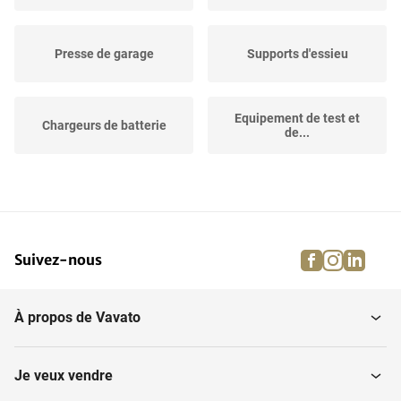
Presse de garage
Supports d'essieu
Equipement de test et
Chargeurs de batterie
de...
Ascenseurs de véhicules
Les pièces
facebook
instagra
linke
pi
Suivez-nous
Inventaire de garage,
Compteurs de gaz et de
autres
suie
À propos de Vavato
Rondelles de pièces
Testeurs de freins
Je veux vendre