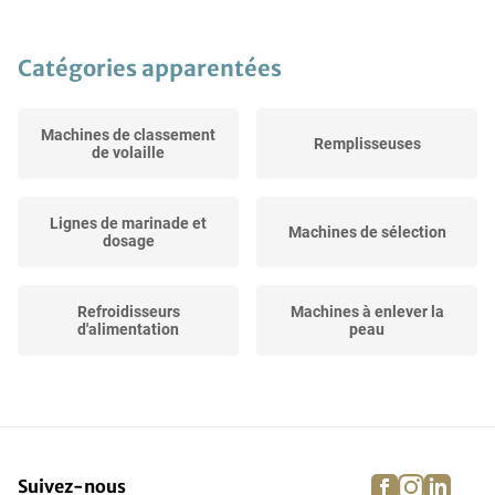
Catégories apparentées
Machines de classement
Remplisseuses
de volaille
Lignes de marinade et
Machines de sélection
dosage
Refroidisseurs
Machines à enlever la
d'alimentation
peau
Éviscérateur
Etourdisseurs à bain d'eau
facebook
instagra
linke
pi
Suivez-nous
Machines pour la
Traitement de la volaille,