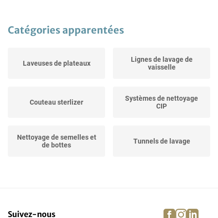
Catégories apparentées
Lignes de lavage de
Laveuses de plateaux
vaisselle
Systèmes de nettoyage
Couteau sterlizer
CIP
Nettoyage de semelles et
Tunnels de lavage
de bottes
Machines pour brossage
Nettoyage, autres
facebook
instagra
linke
pi
Suivez-nous