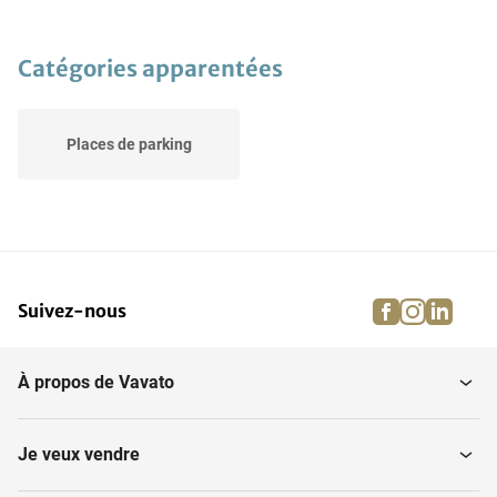
Catégories apparentées
Places de parking
facebook
instagra
linke
pi
Suivez-nous
À propos de Vavato
Je veux vendre