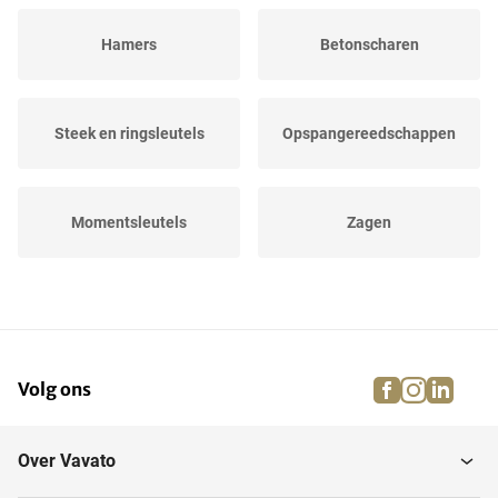
Hamers
Betonscharen
Steek en ringsleutels
Opspangereedschappen
Momentsleutels
Zagen
Gereedschapswagens
Draadsnijsets
facebook
instagra
linke
pi
Volg ons
Doppensets
Schroevendraaiers
Over Vavato
Schildersgereedschappen
Blindklinktangen