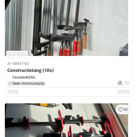
A1-48457-63
Constructietang (10x)
Varsseveld,
NL
Geen minimumprijs
82