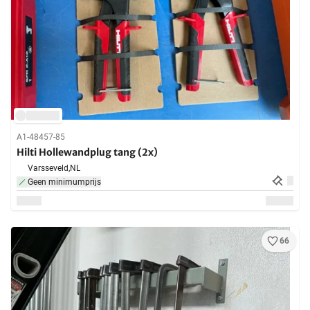
A1-48457-85
Hilti Hollewandplug tang (2x)
Varsseveld,
NL
Geen minimumprijs
66