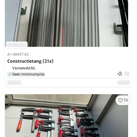
A1-48457-62
Constructietang (21x)
Varsseveld,
NL
Geen minimumprijs
73