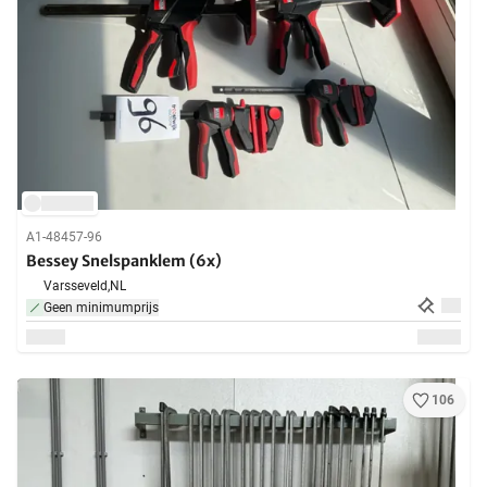
A1-48457-96
Bessey Snelspanklem (6x)
Varsseveld,
NL
Geen minimumprijs
106