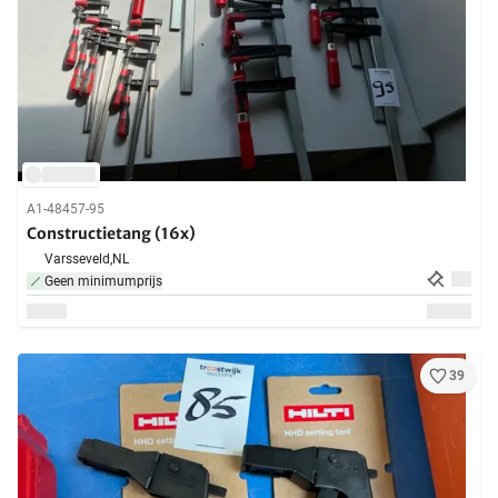
A1-48457-95
Constructietang (16x)
Varsseveld,
NL
Geen minimumprijs
39