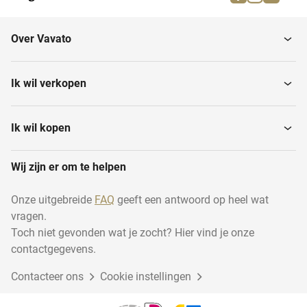
Draadsnijsets
Doppensets
Over Vavato
Schildersgereedschappen
Blindklinktangen
Ik wil verkopen
Platenscharen
Waterpassen
Ik wil kopen
Wij zijn er om te helpen
Aftekengereedschappen
Tegelsnijapparaten
Onze uitgebreide
FAQ
geeft een antwoord op heel wat
vragen.
Rolmaten
Overige handgereedschap
Toch niet gevonden wat je zocht? Hier vind je onze
contactgegevens.
Contacteer ons
Bankschroeven
Cookie instellingen
Hefboomplatenschaar