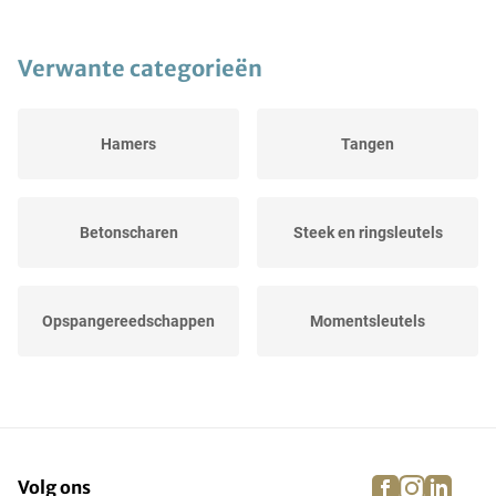
Verwante categorieën
Hamers
Tangen
Betonscharen
Steek en ringsleutels
Opspangereedschappen
Momentsleutels
Zagen
Gereedschapswagens
facebook
instagra
linke
pi
Volg ons