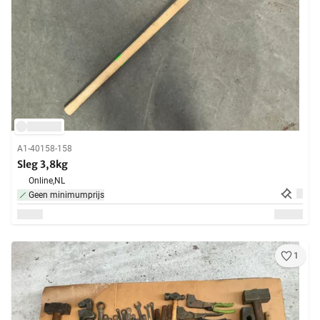
A1-40158-158
Sleg 3,8kg
Online,
NL
Geen minimumprijs
1