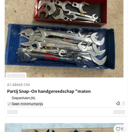
A1-48660-104
Partij Snap-On handgereedschap “maten
Diepenheim,
NL
Geen minimumprijs
5