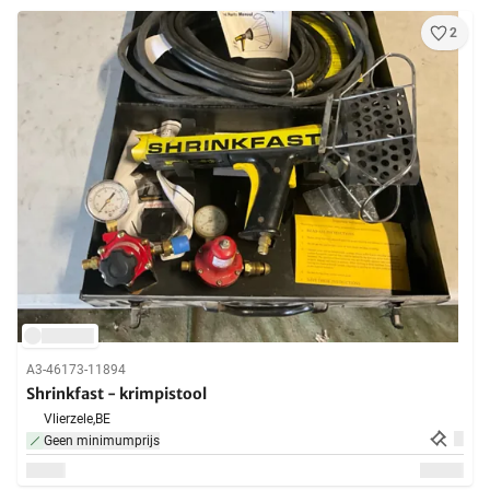
2
A3-46173-11894
Shrinkfast - krimpistool
Vlierzele,
BE
Geen minimumprijs