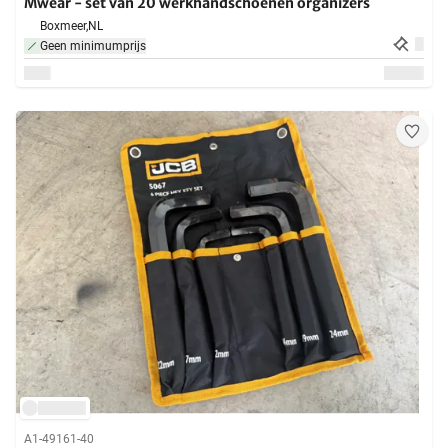
Mwear - set van 20 werkhandschoenen organizers
Boxmeer,
NL
Geen minimumprijs
A1-49161-40