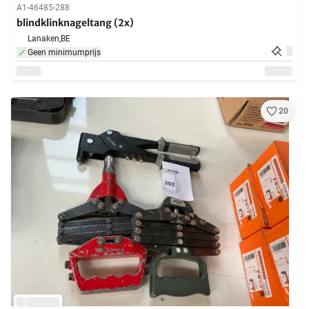
A1-46485-288
blindklinknageltang (2x)
Lanaken,
BE
Geen minimumprijs
20