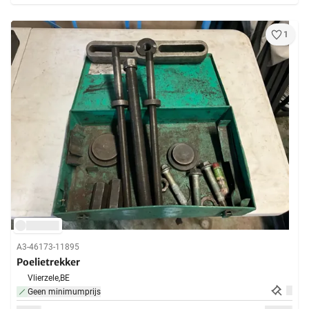
1
A3-46173-11895
Poelietrekker
Vlierzele,
BE
Geen minimumprijs