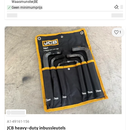
Waasmunster,
BE
Geen minimumprijs
1
A1-49161-156
JCB heavy-duty inbussleutels