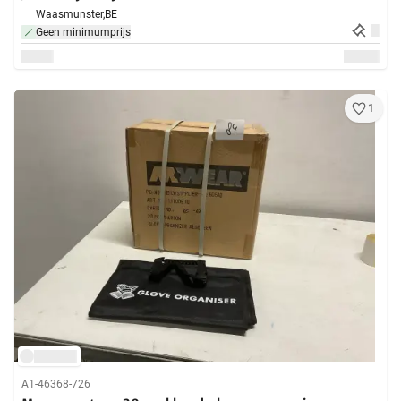
Waasmunster,
BE
Geen minimumprijs
1
A1-46368-726