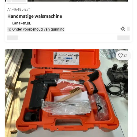
A1-46485-271
Handmatige walsmachine
Lanaken,
BE
Onder voorbehoud van gunning
21