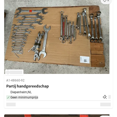
2
A1-48660-92
Partij handgereedschap
Diepenheim,
NL
Geen minimumprijs