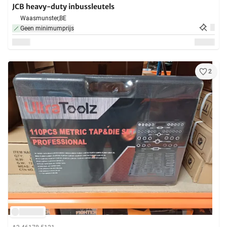
JCB heavy-duty inbussleutels
Waasmunster,
BE
Geen minimumprijs
2