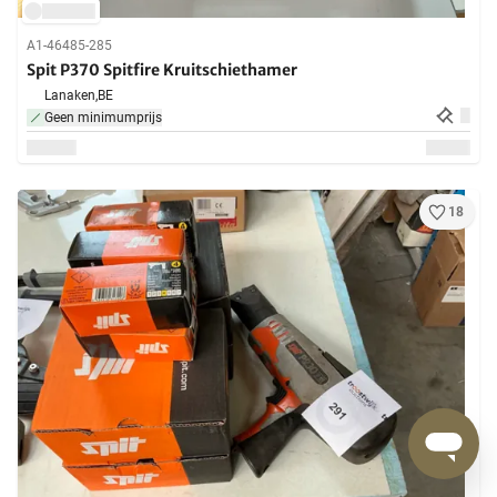
A1-46485-285
Spit P370 Spitfire Kruitschiethamer
Lanaken,
BE
Geen minimumprijs
18