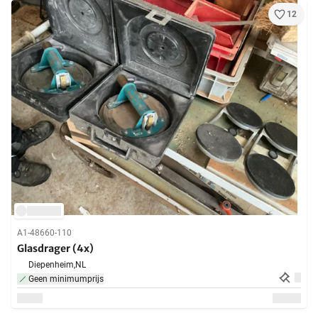
12
A1-48660-110
Glasdrager (4x)
Diepenheim,
NL
Geen minimumprijs