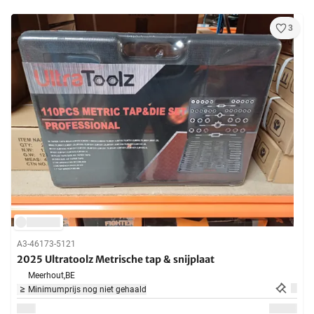
3
A3-46173-5121
2025 Ultratoolz Metrische tap & snijplaat
Meerhout,
BE
Minimumprijs nog niet gehaald