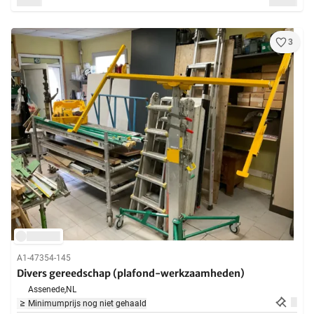
3
A1-47354-145
Divers gereedschap (plafond-werkzaamheden)
Assenede,
NL
Minimumprijs nog niet gehaald