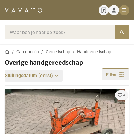
Startpagina
Zoekbalk
Startpagina
Categorieën
Gereedschap
Handgereedschap
Overige handgereedschap
Filter
Sluitingsdatum (eerst)
4