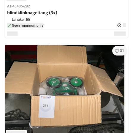
A1-46485-292
blindklinknageltang (3x)
Lanaken,
BE
Geen minimumprijs
31