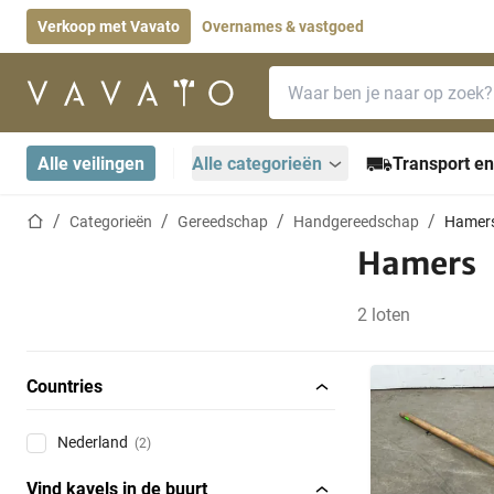
Verkoop met Vavato
Overnames & vastgoed
Zoekbalk
Startpagina
Alle veilingen
Alle categorieën
Transport en
Startpagina
Categorieën
Gereedschap
Handgereedschap
Hamer
Hamers
2 loten
Countries
Nederland
(2)
Vind kavels in de buurt