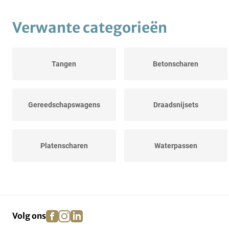
Verwante categorieën
Tangen
Betonscharen
Gereedschapswagens
Draadsnijsets
Platenscharen
Waterpassen
Bankschroeven
Hefboomplatenschaar
facebook
instagram
linkedin
pinterest
Volg ons