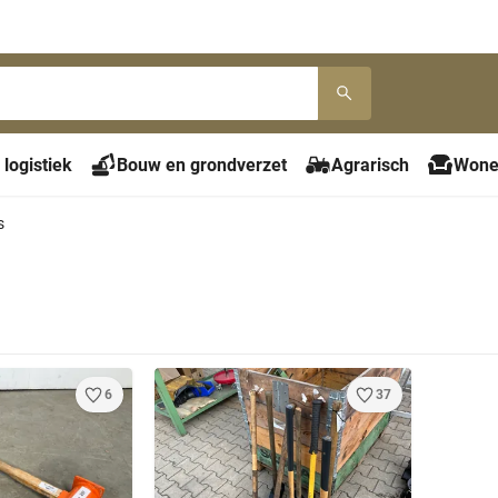
 logistiek
Bouw en grondverzet
Agrarisch
Wone
s
6
37