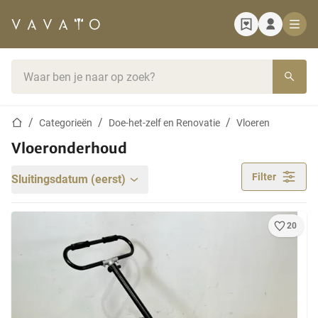
Startpagina
Zoekbalk
Startpagina
Categorieën
Doe-het-zelf en Renovatie
Vloeren
Vloeronderhoud
Filter
Sluitingsdatum (eerst)
20