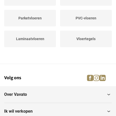
Parketvloeren
PVC-vloeren
Laminaatvloeren
Vloertegels
Ondervloeren
Keramisch parket
facebook
instagra
linke
pi
Volg ons
Kurkvloeren
Tapijt
Over Vavato
Ik wil verkopen