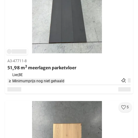
A3-47711-8
51,98 m² meerlagen parketvloer
Lier,
BE
Minimumprijs nog niet gehaald
5