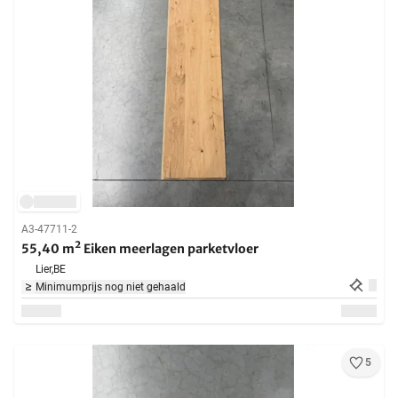
A3-47711-2
55,40 m² Eiken meerlagen parketvloer
Lier,
BE
Minimumprijs nog niet gehaald
5