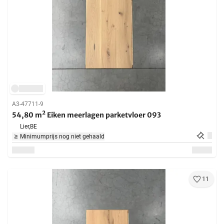
A3-47711-9
54,80 m² Eiken meerlagen parketvloer 093
Lier,
BE
Minimumprijs nog niet gehaald
11