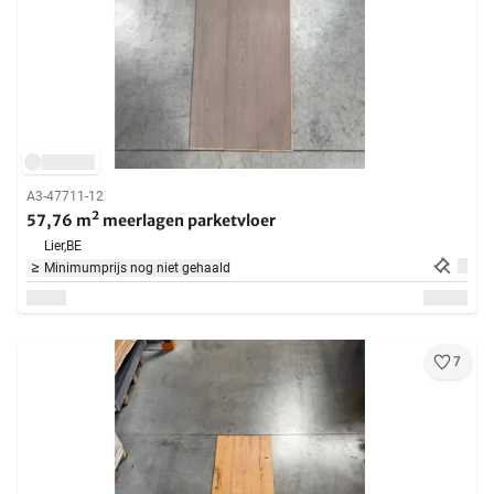
A3-47711-12
57,76 m² meerlagen parketvloer
Lier,
BE
Minimumprijs nog niet gehaald
7