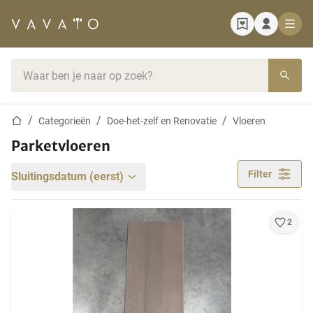
Startpagina
Zoekbalk
Startpagina
Categorieën
Doe-het-zelf en Renovatie
Vloeren
Parketvloeren
Filter
Sluitingsdatum (eerst)
2