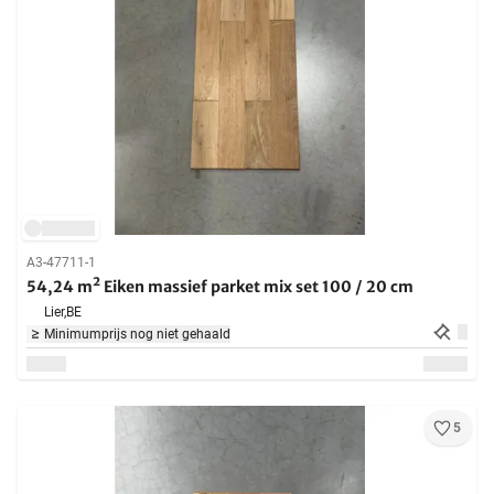
A3-47711-1
54,24 m² Eiken massief parket mix set 100 / 20 cm
Lier,
BE
Minimumprijs nog niet gehaald
5