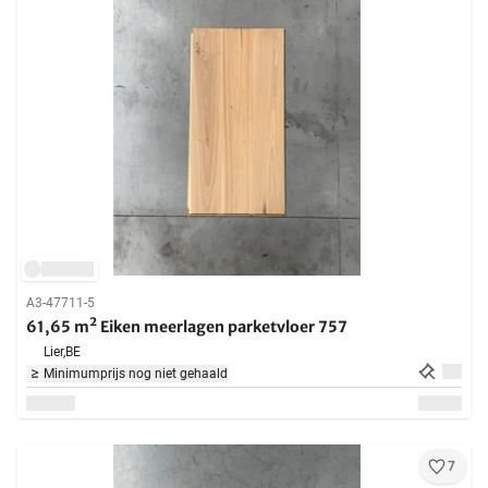
A3-47711-5
61,65 m² Eiken meerlagen parketvloer 757
Lier,
BE
Minimumprijs nog niet gehaald
7