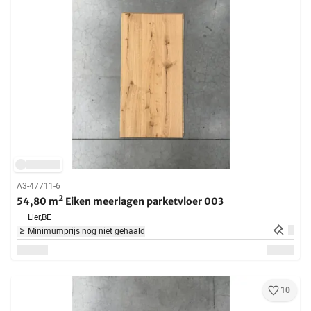
A3-47711-6
54,80 m² Eiken meerlagen parketvloer 003
Lier,
BE
Minimumprijs nog niet gehaald
10