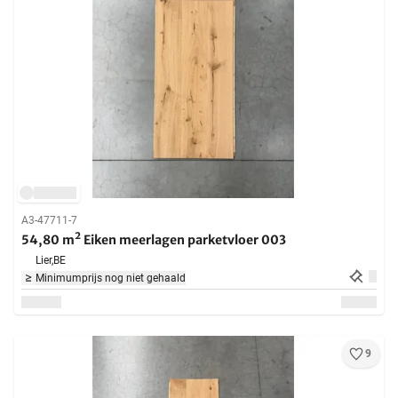
A3-47711-7
54,80 m² Eiken meerlagen parketvloer 003
Lier,
BE
Minimumprijs nog niet gehaald
9