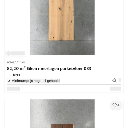
A3-47711-4
82,20 m² Eiken meerlagen parketvloer 033
Lier,
BE
Minimumprijs nog niet gehaald
4