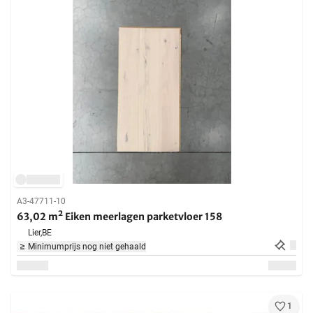
A3-47711-10
63,02 m² Eiken meerlagen parketvloer 158
Lier,
BE
Minimumprijs nog niet gehaald
1