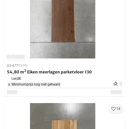
A3-47711-11
54,80 m² Eiken meerlagen parketvloer 130
Lier,
BE
Minimumprijs nog niet gehaald
14