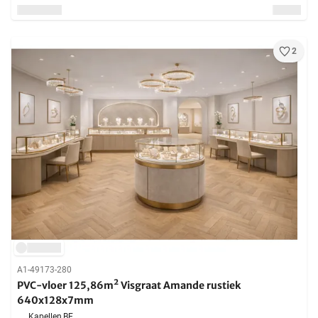
2
A1-49173-280
PVC-vloer 125,86m² Visgraat Amande rustiek
640x128x7mm
Kapellen,
BE