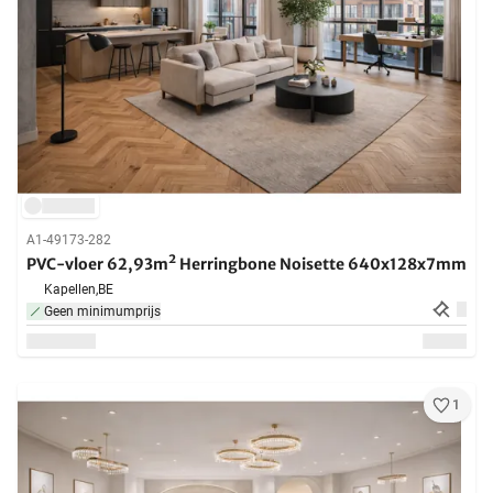
A1-49173-282
PVC-vloer 62,93m² Herringbone Noisette 640x128x7mm
Kapellen,
BE
Geen minimumprijs
1