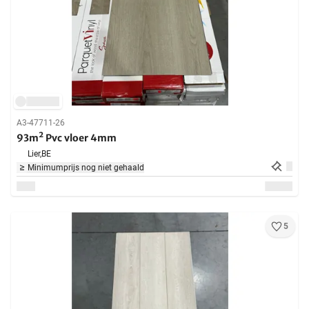
A3-47711-26
93m² Pvc vloer 4mm
Lier,
BE
Minimumprijs nog niet gehaald
5