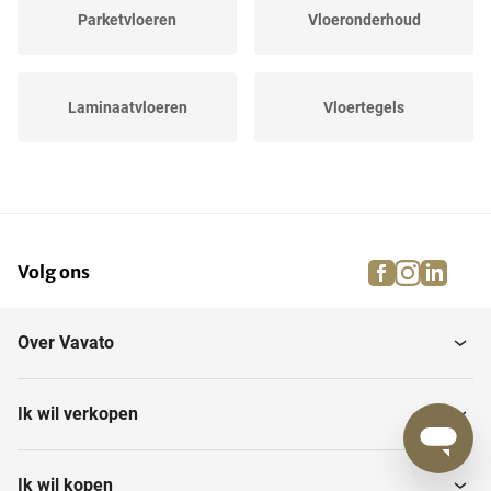
Parketvloeren
Vloeronderhoud
Laminaatvloeren
Vloertegels
Ondervloeren
Keramisch parket
facebook
instagra
linke
pi
Volg ons
Kurkvloeren
Tapijt
Over Vavato
Ik wil verkopen
Ik wil kopen