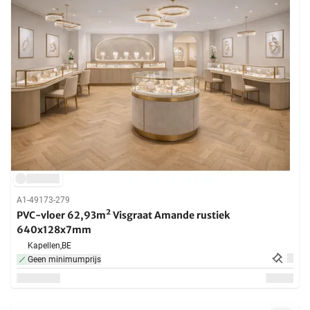
A1-49173-279
PVC-vloer 62,93m² Visgraat Amande rustiek
640x128x7mm
Kapellen,
BE
Geen minimumprijs