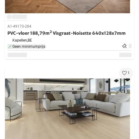
A1-49173-284
PVC-vloer 188,79m² Visgraat-Noisette 640x128x7mm
Kapellen,
BE
Geen minimumprijs
1