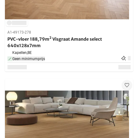
A1-49173-278
PVC-vloer 188,79m² Visgraat Amande select
640x128x7mm
Kapellen,
BE
Geen minimumprijs