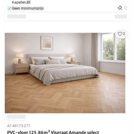
Kapellen,
BE
Geen minimumprijs
2
A1-49173-277
PVC-vloer 125,86m² Visgraat Amande select