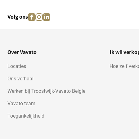
facebook
instagram
linkedin
pinterest
Volg ons
Over Vavato
Ik wil verk
Locaties
Hoe zelf ver
Ons verhaal
Werken bij Troostwijk-Vavato Belgie
Vavato team
Toegankelijkheid