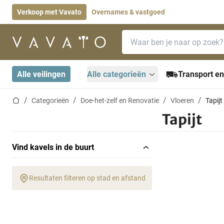
Verkoop met Vavato
Overnames & vastgoed
Zoekbalk
Startpagina
Alle veilingen
Alle categorieën
Transport en
Startpagina
Categorieën
Doe-het-zelf en Renovatie
Vloeren
Tapijt
Tapijt
Vind kavels in de buurt
Resultaten filteren op stad en afstand