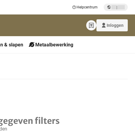
|
Helpcentrum
Inloggen
n & slapen
Metaalbewerking
gegeven filters
nden