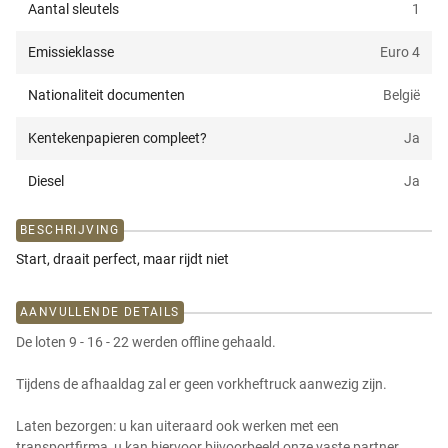
Aantal sleutels
1
Emissieklasse
Euro 4
Nationaliteit documenten
België
Kentekenpapieren compleet?
Ja
Diesel
Ja
BESCHRIJVING
Start, draait perfect, maar rijdt niet
AANVULLENDE DETAILS
De loten 9 - 16 - 22 werden offline gehaald.
Tijdens de afhaaldag zal er geen vorkheftruck aanwezig zijn.
Laten bezorgen: u kan uiteraard ook werken met een
transportfirma, u kan hiervoor bijvoorbeeld onze vaste partner