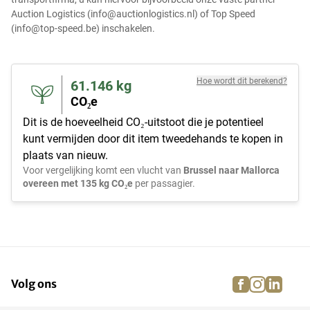
Auction Logistics (info@auctionlogistics.nl) of Top Speed
(info@top-speed.be) inschakelen.
Hoe wordt dit berekend?
61.146
kg
CO₂e
Dit is de hoeveelheid CO₂-uitstoot die je potentieel
kunt vermijden door dit item tweedehands te kopen in
plaats van nieuw.
Voor vergelijking komt een vlucht van
Brussel naar Mallorca
overeen met 135 kg CO₂e
per passagier.
facebook
instagra
linke
pi
Volg ons