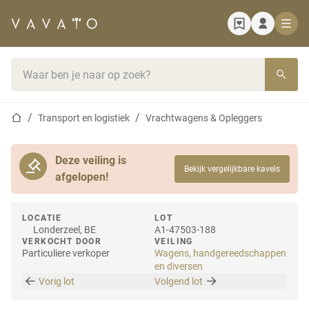
Startpagina
Zoekbalk
Startpagina
Transport en logistiek
Vrachtwagens & Opleggers
Deze veiling is
Bekijk vergelijkbare kavels
afgelopen!
LOCATIE
LOT
Londerzeel, BE
A1-47503-188
VERKOCHT DOOR
VEILING
Particuliere verkoper
Wagens, handgereedschappen
en diversen
Vorig lot
Volgend lot