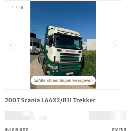
1
/
15
Vorig item
Volgend
Alle afbeeldingen weergeven
2007 Scania LA4X2/B11 Trekker
HUIDIG ​​BOD
STATUS