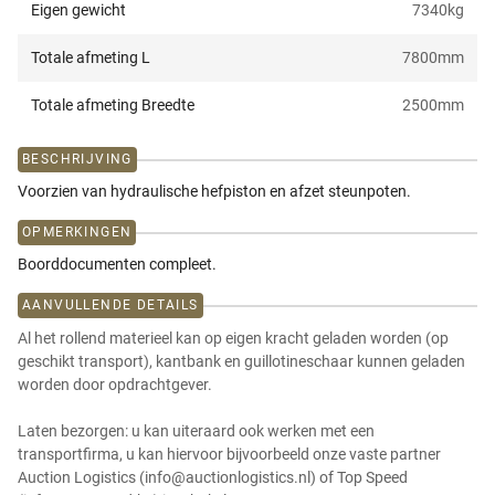
Eigen gewicht
7340
kg
Totale afmeting L
7800
mm
Totale afmeting Breedte
2500
mm
BESCHRIJVING
Voorzien van hydraulische hefpiston en afzet steunpoten.
OPMERKINGEN
Boorddocumenten compleet.
AANVULLENDE DETAILS
Al het rollend materieel kan op eigen kracht geladen worden (op
geschikt transport), kantbank en guillotineschaar kunnen geladen
worden door opdrachtgever.
Laten bezorgen: u kan uiteraard ook werken met een
transportfirma, u kan hiervoor bijvoorbeeld onze vaste partner
Auction Logistics (info@auctionlogistics.nl) of Top Speed