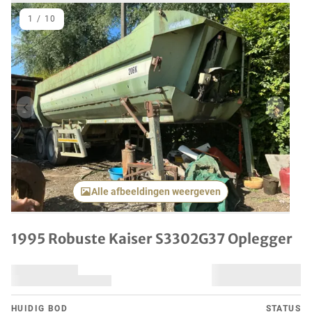
1
/
10
Vorig item
Volgend
Alle afbeeldingen weergeven
1995 Robuste Kaiser S3302G37 Oplegger
HUIDIG ​​BOD
STATUS