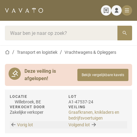
Startpagina
Zoekbalk
Startpagina
Transport en logistiek
Vrachtwagens & Opleggers
Deze veiling is
Bekijk vergelijkbare kavels
afgelopen!
LOCATIE
LOT
Willebroek, BE
A1-47537-24
VERKOCHT DOOR
VEILING
Zakelijke verkoper
Graafkranen, knikladers en
bedrijfsvoertuigen
Vorig lot
Volgend lot