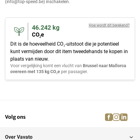
(info@top-speed.be) inschakelen.
Hoe wordt dit berekend?
46.242
kg
CO₂e
Dit is de hoeveelheid CO₂-uitstoot die je potentieel
kunt vermijden door dit item tweedehands te kopen in
plaats van nieuw.
Voor vergelijking komt een vlucht van
Brussel naar Mallorca
overeen met 135 kg CO₂e
per passagier.
facebook
instagra
linke
pi
Volg ons
Over Vavato