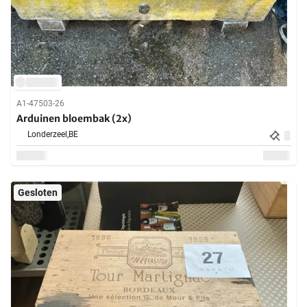
A1-47503-26
Arduinen bloembak (2x)
Londerzeel,
BE
Gesloten