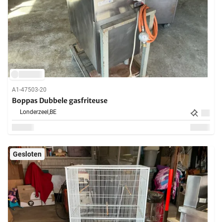
A1-47503-20
Boppas Dubbele gasfriteuse
Londerzeel,
BE
Gesloten