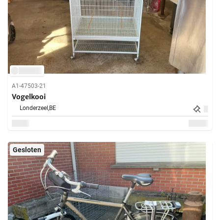
A1-47503-21
Vogelkooi
Londerzeel,
BE
Gesloten