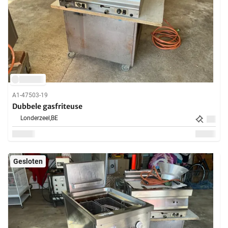
A1-47503-19
Dubbele gasfriteuse
Londerzeel,
BE
Gesloten