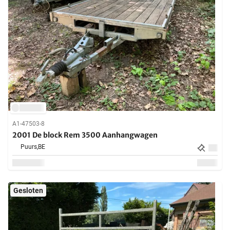
A1-47503-8
2001 De block Rem 3500 Aanhangwagen
Puurs,
BE
Gesloten