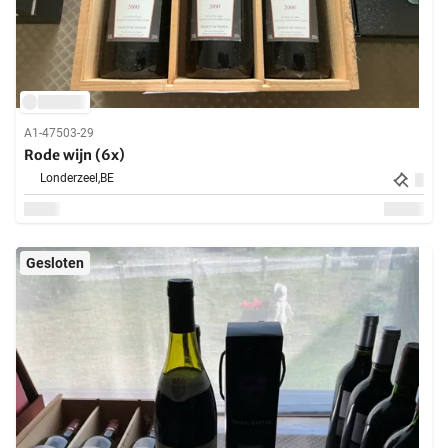
A1-47503-29
Rode wijn (6x)
Londerzeel,
BE
Gesloten