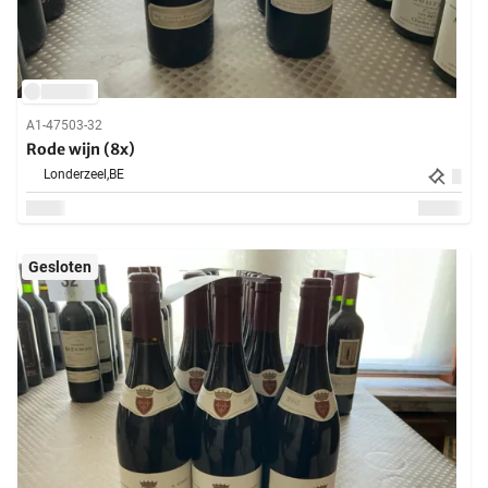
A1-47503-32
Rode wijn (8x)
Londerzeel,
BE
Gesloten