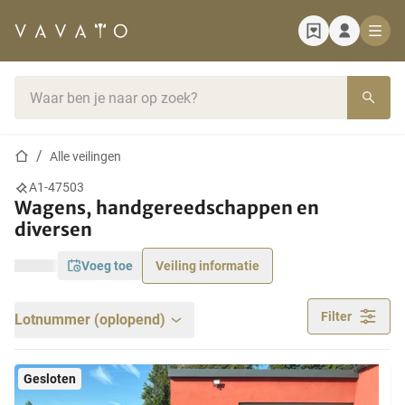
Startpagina
Zoekbalk
Startpagina
Alle veilingen
A1-47503
Wagens, handgereedschappen en
diversen
voeg toe
Veiling informatie
Filter
Lotnummer (oplopend)
Gesloten