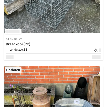
A1-47503-24
Draadkooi (2x)
Londerzeel,
BE
Gesloten