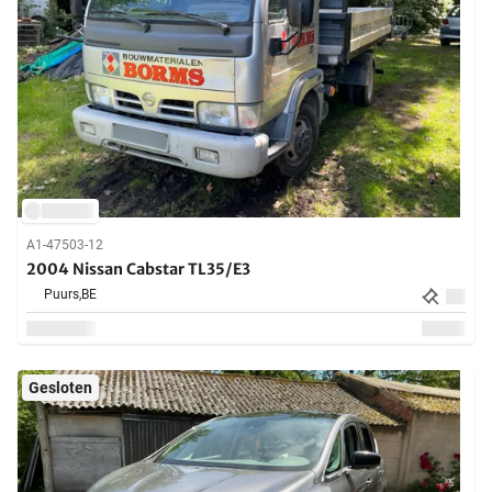
A1-47503-12
2004 Nissan Cabstar TL35/E3
Puurs,
BE
Gesloten