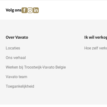
facebook
instagram
linkedin
pinterest
Volg ons
Over Vavato
Ik wil verk
Locaties
Hoe zelf ver
Ons verhaal
Werken bij Troostwijk-Vavato Belgie
Vavato team
Toegankelijkheid