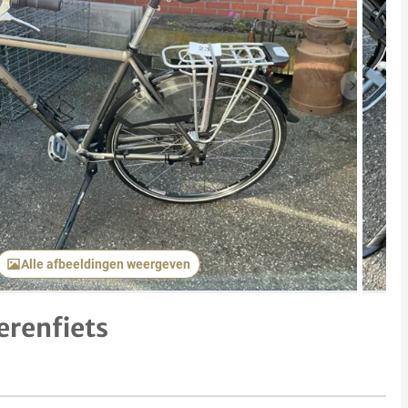
Volgend 
Alle afbeeldingen weergeven
erenfiets