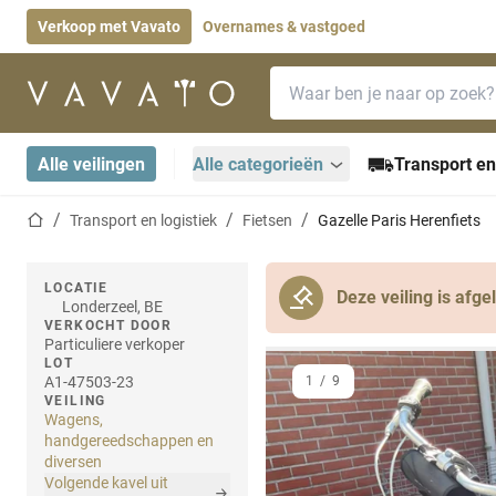
Verkoop met Vavato
Overnames & vastgoed
Zoekbalk
Startpagina
Alle veilingen
Alle categorieën
Transport en
Startpagina
Transport en logistiek
Fietsen
Gazelle Paris Herenfiets
LOCATIE
Deze veiling is afge
Londerzeel, BE
VERKOCHT DOOR
Particuliere verkoper
LOT
A1-47503-23
1
/
9
VEILING
Wagens,
handgereedschappen en
diversen
Volgende kavel uit