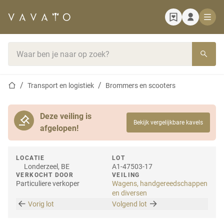
Startpagina
Zoekbalk
Startpagina
Transport en logistiek
Brommers en scooters
Deze veiling is
Bekijk vergelijkbare kavels
afgelopen!
LOCATIE
LOT
Londerzeel, BE
A1-47503-17
VERKOCHT DOOR
VEILING
Particuliere verkoper
Wagens, handgereedschappen
en diversen
Vorig lot
Volgend lot