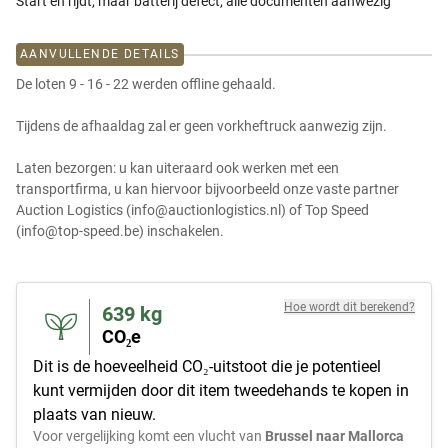
Start en rijdt, maar batterij defect, alle documenten aanwezig
AANVULLENDE DETAILS
De loten 9 - 16 - 22 werden offline gehaald.
Tijdens de afhaaldag zal er geen vorkheftruck aanwezig zijn.
Laten bezorgen: u kan uiteraard ook werken met een
transportfirma, u kan hiervoor bijvoorbeeld onze vaste partner
Auction Logistics (info@auctionlogistics.nl) of Top Speed
(info@top-speed.be) inschakelen.
Hoe wordt dit berekend?
639
kg
CO₂e
Dit is de hoeveelheid CO₂-uitstoot die je potentieel
kunt vermijden door dit item tweedehands te kopen in
plaats van nieuw.
Voor vergelijking komt een vlucht van
Brussel naar Mallorca