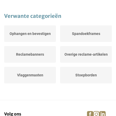
Verwante categorieën
Ophangen en bevestigen
Spandoekframes
Reclamebanners
Overige reclame-artikelen
Vlaggenmasten
Stoepborden
Reclamezuilen
Reclamevlaggen
facebook
instagra
linke
pi
Volg ons