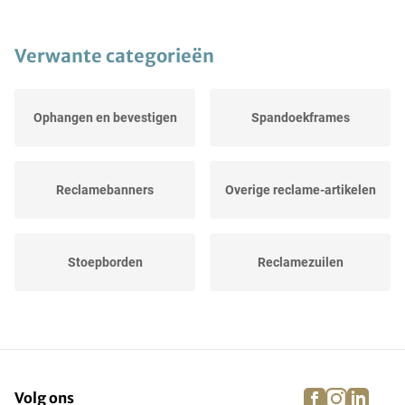
Verwante categorieën
Ophangen en bevestigen
Spandoekframes
Reclamebanners
Overige reclame-artikelen
Stoepborden
Reclamezuilen
Reclamevlaggen
Vlaggen
facebook
instagra
linke
pi
Volg ons