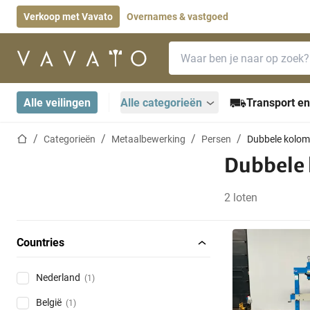
Verkoop met Vavato
Overnames & vastgoed
Zoekbalk
Startpagina
Alle veilingen
Alle categorieën
Transport en
Startpagina
Categorieën
Metaalbewerking
Persen
Dubbele kolom
Dubbele
2 loten
Countries
Nederland
(1)
België
(1)