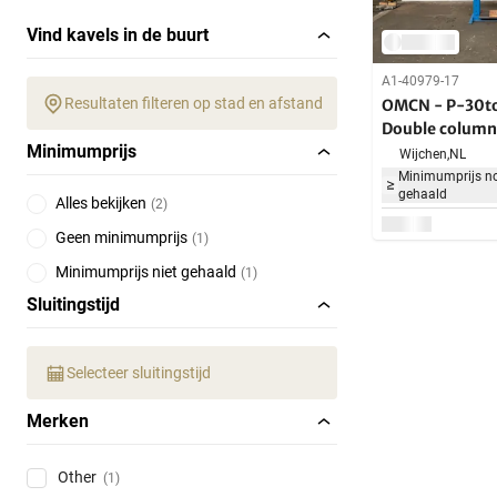
Vind kavels in de buurt
A1-40979-17
Resultaten filteren op stad en afstand
OMCN - P-30to
Double column
Minimumprijs
Wijchen,
NL
Minimumprijs no
gehaald
Alles bekijken
(
2
)
Geen minimumprijs
(
1
)
Minimumprijs niet gehaald
(
1
)
Sluitingstijd
Selecteer sluitingstijd
Merken
Other
(1)