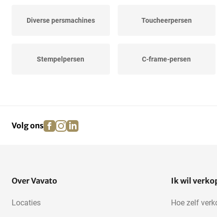
Diverse persmachines
Toucheerpersen
Stempelpersen
C-frame-persen
facebook
instagram
linkedin
pinterest
Volg ons
Over Vavato
Ik wil verk
Locaties
Hoe zelf ver