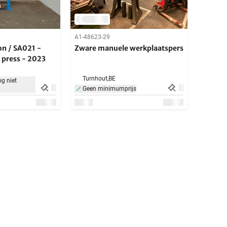
A1-48623-29
n / SA021 -
Zware manuele werkplaatspers
 press - 2023
Turnhout,
BE
g niet
Geen minimumprijs