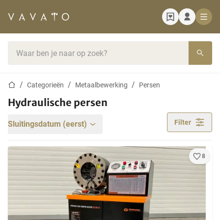
Startpagina
Zoekbalk
Startpagina
Categorieën
Metaalbewerking
Persen
Hydraulische persen
Filter
Sluitingsdatum (eerst)
8