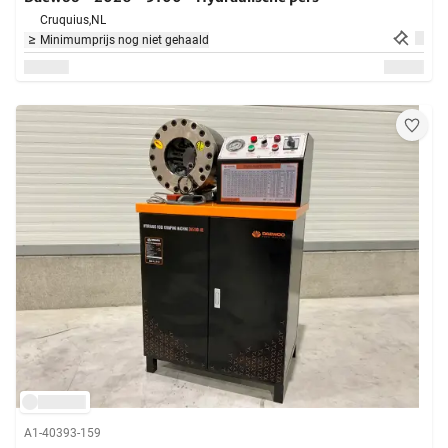
Cruquius,
NL
Minimumprijs nog niet gehaald
A1-40393-159