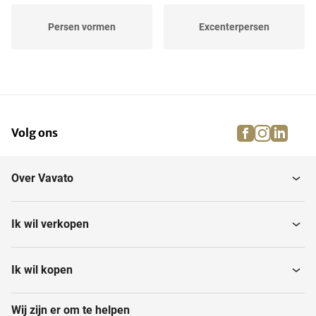
Persen vormen
Excenterpersen
Stempelpersen
C-frame-persen
facebook
instagra
linke
pi
Volg ons
Afbraampersen
Mechanische persen
Over Vavato
Ik wil verkopen
Ik wil kopen
Wij zijn er om te helpen