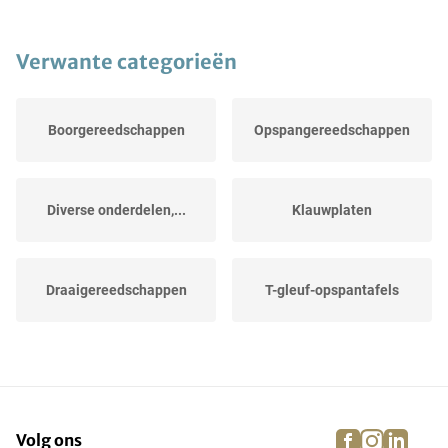
Verwante categorieën
Boorgereedschappen
Opspangereedschappen
Diverse onderdelen,...
Klauwplaten
Draaigereedschappen
T-gleuf-opspantafels
CNC-bewerking
Hoekopspantafels
facebook
instagra
linke
pi
Volg ons