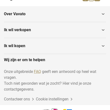
Machineklemmen
Spantangen
Over Vavato
Lasonderdelen en
Freesgereedschappen
accessoires
Ik wil verkopen
Overige
Verdeelkoppen
machinetoebehoren
Ik wil kopen
Wij zijn er om te helpen
Onze uitgebreide
FAQ
geeft een antwoord op heel wat
vragen.
Toch niet gevonden wat je zocht? Hier vind je onze
contactgegevens.
Contacteer ons
Cookie instellingen