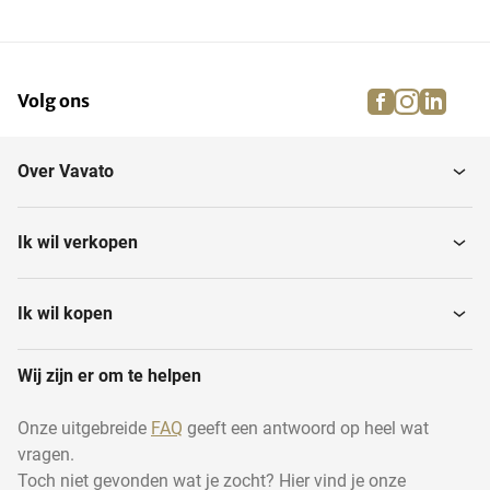
Hoekopspantafels
Machineklemmen
facebook
instagra
linke
pi
Volg ons
Lasonderdelen en
Spantangen
accessoires
Over Vavato
Freesgereedschappen
Verdeelkoppen
Ik wil verkopen
Overige
EDM
machinetoebehoren
Ik wil kopen
Wij zijn er om te helpen
Onze uitgebreide
FAQ
geeft een antwoord op heel wat
vragen.
Toch niet gevonden wat je zocht? Hier vind je onze