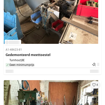
A1-48623-81
Gedemonteerd meettoestel
Turnhout,
BE
Geen minimumprijs
4