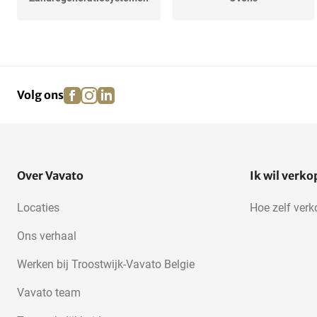
facebook
instagram
linkedin
pinterest
Volg ons
Over Vavato
Ik wil verk
Locaties
Hoe zelf ver
Ons verhaal
Werken bij Troostwijk-Vavato Belgie
Vavato team