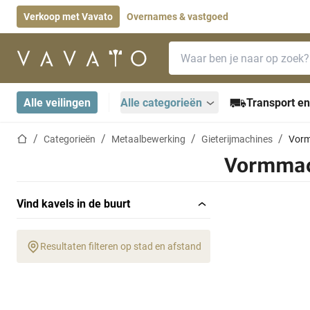
Verkoop met Vavato
Overnames & vastgoed
Zoekbalk
Startpagina
Alle veilingen
Alle categorieën
Transport en
Startpagina
Categorieën
Metaalbewerking
Gieterijmachines
Vor
Vormmac
Vind kavels in de buurt
Resultaten filteren op stad en afstand