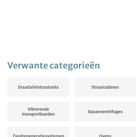
Verwante categorieën
Draaitafelstraalunits
Straalcabines
Vibrerende
Spaancentrifuges
transportbanden
Zandregeneratiesystemen
Ovens