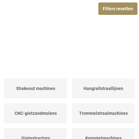
Filters resetten
Shakeout machines
Hangrailstraallijnen
CNC-gietzandmolens
Trommelstraalmachines
Gietextractors
Kerngietmachines