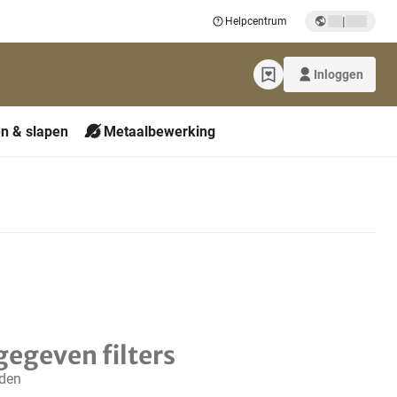
|
Helpcentrum
Inloggen
n & slapen
Metaalbewerking
gegeven filters
nden