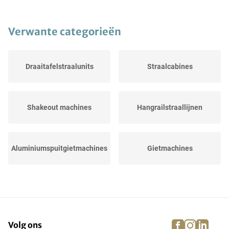
Verwante categorieën
Draaitafelstraalunits
Straalcabines
Shakeout machines
Hangrailstraallijnen
Aluminiumspuitgietmachines
Gietmachines
Vibrerende
Spaancentrifuges
transportbanden
facebook
instagra
linke
pi
Volg ons