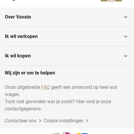
CNC-gietzandmolens
Trommelstraalmachines
Over Vavato
Vormzand mixers
Diverse gieterijapparatuur
Ik wil verkopen
Zandregeneratiesystemen
Vormmachines
Ik wil kopen
Wij zijn er om te helpen
Gietextractors
Kerngietmachines
Onze uitgebreide
FAQ
geeft een antwoord op heel wat
vragen.
Toch niet gevonden wat je zocht? Hier vind je onze
contactgegevens.
Contacteer ons
Cookie instellingen