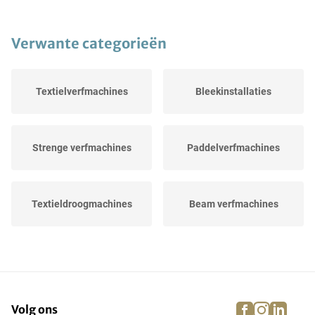
Verwante categorieën
Textielverfmachines
Bleekinstallaties
Strenge verfmachines
Paddelverfmachines
Textieldroogmachines
Beam verfmachines
Industriële
Jigger verfmachines
textielwasmachines
facebook
instagra
linke
pi
Volg ons