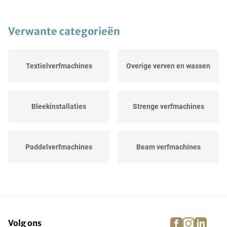
Verwante categorieën
Textielverfmachines
Overige verven en wassen
Bleekinstallaties
Strenge verfmachines
Paddelverfmachines
Beam verfmachines
Industriële
Jigger verfmachines
textielwasmachines
facebook
instagra
linke
pi
Volg ons