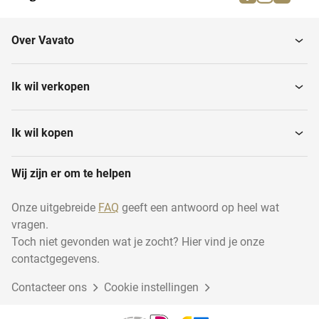
Manchetknopen
Oorbellen
Over Vavato
Sieradensets
Hangers
Ik wil verkopen
Kettingen
Broches
Ik wil kopen
Wij zijn er om te helpen
Aanstekers
Sieraden overig
Onze uitgebreide
FAQ
geeft een antwoord op heel wat
vragen.
Enkelketting
Toch niet gevonden wat je zocht? Hier vind je onze
contactgegevens.
Contacteer ons
Cookie instellingen