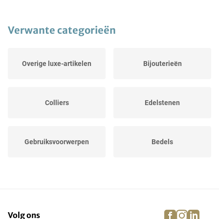
Verwante categorieën
Overige luxe-artikelen
Bijouterieën
Colliers
Edelstenen
Gebruiksvoorwerpen
Bedels
Kristallen
Armbanden
facebook
instagra
linke
pi
Volg ons