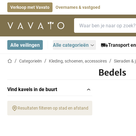
Verkoop met Vavato
Overnames & vastgoed
Zoekbalk
Startpagina
Alle veilingen
Alle categorieën
Transport en
Startpagina
Categorieën
Kleding, schoenen, accessoires
Sieraden & 
Bedels
Vind kavels in de buurt
Resultaten filteren op stad en afstand