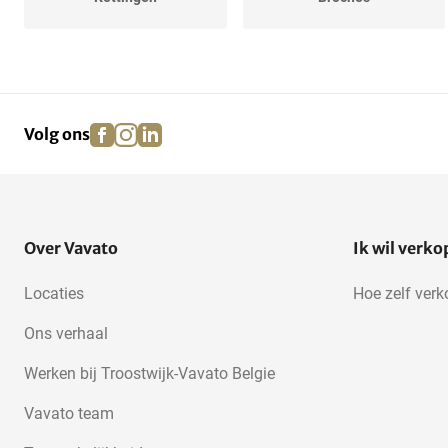
facebook
instagram
linkedin
pinterest
Volg ons
Over Vavato
Ik wil verk
Locaties
Hoe zelf ver
Ons verhaal
Werken bij Troostwijk-Vavato Belgie
Vavato team