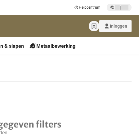
|
Helpcentrum
Inloggen
n & slapen
Metaalbewerking
gegeven filters
nden