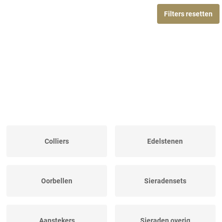
Filters resetten
Colliers
Edelstenen
Oorbellen
Sieradensets
Aanstekers
Sieraden overig