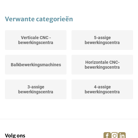
Verwante categorieën
Verticale CNC -
5-assige
bewerkingscentra
bewerkingscentra
Horizontale CNC-
Balkbewerkingsmachines
bewerkingscentra
3-assige
4-assige
bewerkingscentra
bewerkingscentra
facebook
instagra
linke
pi
Volg ons