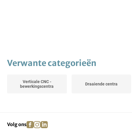
Verwante categorieën
Verticale CNC -
Draaiende centra
bewerkingscentra
facebook
instagram
linkedin
pinterest
Volg ons