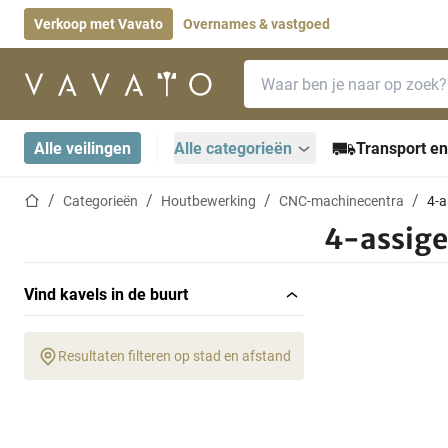
Verkoop met Vavato
Overnames & vastgoed
Zoekbalk
Startpagina
Alle veilingen
Alle categorieën
Transport en
Startpagina
Categorieën
Houtbewerking
CNC-machinecentra
4-a
4-assige
Vind kavels in de buurt
Resultaten filteren op stad en afstand