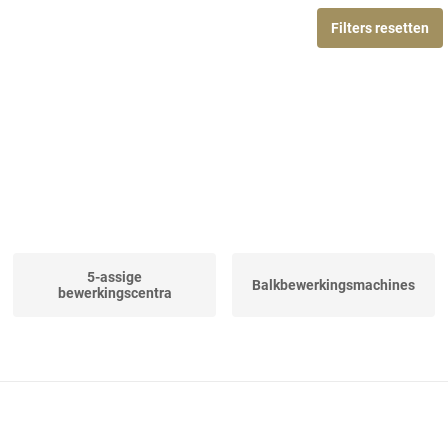
Filters resetten
5-assige
Balkbewerkingsmachines
bewerkingscentra