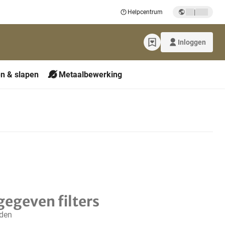
|
Helpcentrum
Inloggen
n & slapen
Metaalbewerking
gegeven filters
nden