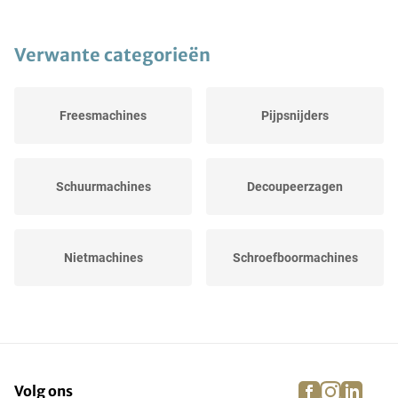
Verwante categorieën
Freesmachines
Pijpsnijders
Schuurmachines
Decoupeerzagen
Nietmachines
Schroefboormachines
Haakse slijpers
Breekhamers
facebook
instagra
linke
pi
Volg ons