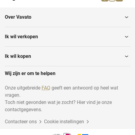
Tackers
Overig accugereedschap
Over Vavato
Slagmoersleutels
Schaafmachines
Ik wil verkopen
Boormachines
Cirkelzaagmachines
Ik wil kopen
Wij zijn er om te helpen
Reciprozagen
Bandschroefmachines
Onze uitgebreide
FAQ
geeft een antwoord op heel wat
vragen.
Accu's en laders
Multi-tools
Toch niet gevonden wat je zocht? Hier vind je onze
contactgegevens.
Contacteer ons
Cookie instellingen